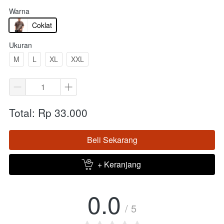
Warna
Coklat
Ukuran
M
L
XL
XXL
Total: Rp 33.000
Beli Sekarang
`
+ Keranjang
`
0.0
/ 5