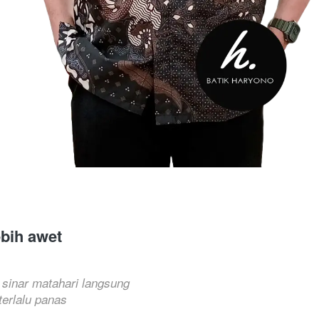
ebih awet
 sinar matahari langsung
erlalu panas