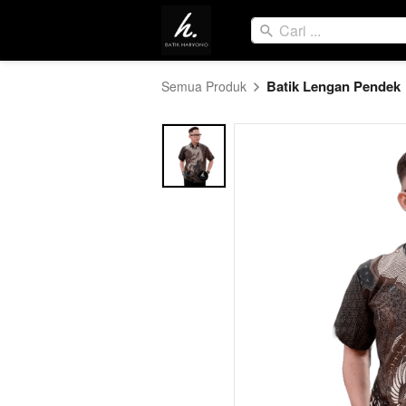
Victory di Pabean Cantikan membeli produk ini
Cari ...
17 Jul 10:30 pm
Batik Lengan Pendek
Semua Produk