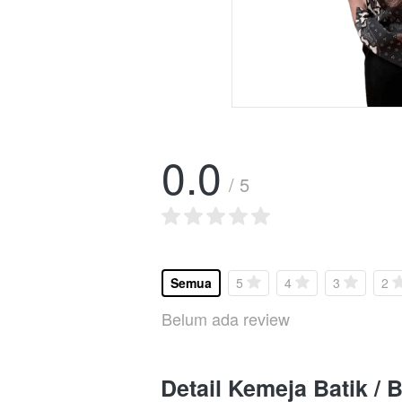
0.0
/ 5
Semua
5
4
3
2
Belum ada review
Detail Kemeja Batik / 