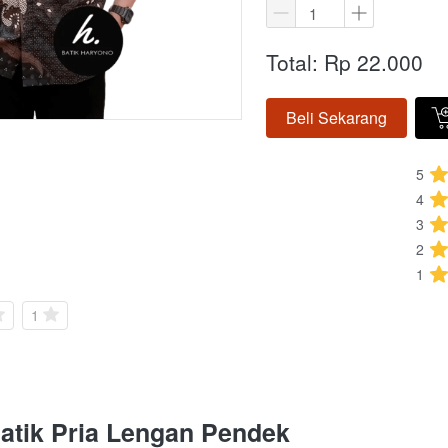
Total: Rp 22.000
Beli Sekarang
`
`
5
4
3
2
1
1
Batik Pria Lengan Pendek